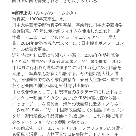
国以上の国で発売されることが決まっている。
■宮澤正明
（みやざわ・まさあき）
写真家。1960年東京生まれ。
日本大学芸術学部写真学科卒業。卒業時に日本大学芸術学
会奨励賞。85 年に赤外線フィルムを使用した処女作「夢
十夜」でニューヨークICPインフィニティアワード新人
賞。2014年伊勢市観光ポスターにて日本観光ポスターコン
クール総務大臣賞。
近年特に神社仏閣にも関わりが深く、2005年伊勢神宮第
62 回式年遷宮の正式記録写真家として活動を開始、2013
年10月に行われた遷御の儀までの間に6万点に及ぶ作品を
奉納し、写真集も数多く出版する。その他出雲大社大遷
宮、阿修羅像で有名な奈良興福寺、春日大社第60回式年造
替など全国の神社仏閣を50社寺以上撮影。
また映像作家として、伊勢神宮の森をテーマにしたドキュ
メンタリー映画『うみやまあひだ~伊勢神宮の森から響く
メッセージ～』を初監督。海外の映画祭に数多くノミネー
トされ2015年マドリード国際映画祭にて外国語ドキュメン
タリー部門最優秀作品賞他の２冠に輝く。これを機に講演
会やトークショーなどの活動が増える。
その他広告、CF、エディトリアル、ファッションの分野で
も幅広く活動し、人物写真では伊集院静、ドナルド・キー