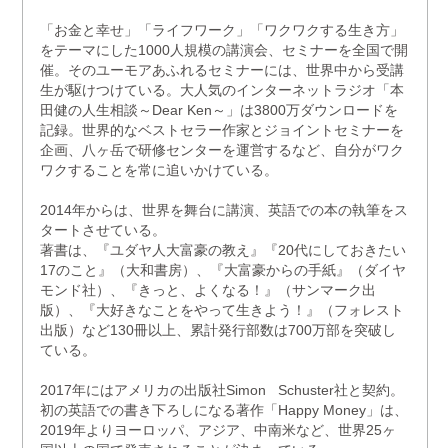
「お金と幸せ」「ライフワーク」「ワクワクする生き方」
をテーマにした1000人規模の講演会、セミナーを全国で開
催。そのユーモアあふれるセミナーには、世界中から受講
生が駆けつけている。大人気のインターネットラジオ「本
田健の人生相談～Dear Ken～」は3800万ダウンロードを
記録。世界的なベストセラー作家とジョイントセミナーを
企画、八ヶ岳で研修センターを運営するなど、自分がワク
ワクすることを常に追いかけている。
2014年からは、世界を舞台に講演、英語での本の執筆をス
タートさせている。
著書は、『ユダヤ人大富豪の教え』『20代にしておきたい
17のこと』（大和書房）、『大富豪からの手紙』（ダイヤ
モンド社）、『きっと、よくなる！』（サンマーク出
版）、『大好きなことをやって生きよう！』（フォレスト
出版）など130冊以上、累計発行部数は700万部を突破し
ている。
2017年にはアメリカの出版社Simon Schuster社と契約。
初の英語での書き下ろしになる著作「Happy Money」は、
2019年よりヨーロッパ、アジア、中南米など、世界25ヶ