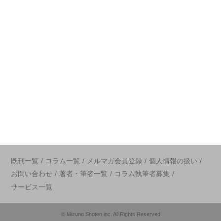
既刊一覧
/
コラム一覧
/
メルマガ会員登録
/
個人情報の扱い
/
お問い合わせ
/
著者・筆者一覧
/
コラム執筆者募集
/
サービス一覧
© Mizuno Shoten inc. All Rights Reserved